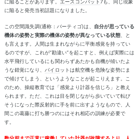
に陥ることがあります。
エースコンバット
7も、同じ現象
に陥ると発売当初話題になりました。
この空間識失調(通称：バーティゴ)は、
自分が思っている
機体の姿勢と実際の機体の姿勢が異なっている状態
、と
も言えます。人間は生まれながらに平衡感覚を持ってい
るのですが、これが“勘違い”を起こすと、例えば実際には
水平飛行しているにも関わらずあたかも自機が傾いたよ
うな錯覚になり、
パイロ
ットは航空機を危険な姿勢にま
で傾けてしまう、というようなことが起こりえます。こ
のため、操縦教育では「感覚より計器を信じろ」と教え
られます。ただ、これは目を閉じながら歩いていて転び
そうになった際反射的に手を前に出すようなもので、人
間この葛藤に打ち勝つのにはそれ相応の訓練が必要で
す。
数分前まで正常に稼働していた計器が故障するより、人