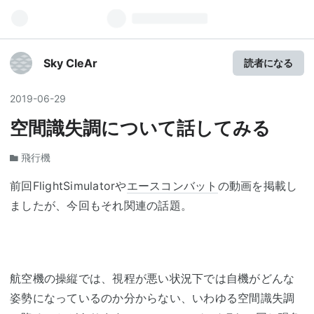
Sky CleAr
読者になる
2019
-
06
-
29
空間識失調について話してみる
飛行機
前回FlightSimulatorや
エースコンバット
の動画を掲載し
ましたが、今回もそれ関連の話題。
航空機の操縦では、視程が悪い状況下では自機がどんな
姿勢になっているのか分からない、いわゆる空間識失調